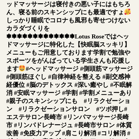
ッドマッサージは寝付きの悪い子にはもちろ
ん、寝る前のスキンシップにも最適ですょ
しっかり睡眠でコロナも風邪も寄せつけない
カラダづくりを
✽✽✽✽✽✽✽✽✽✽✽✽✽Lotus Roseではヘッ
ドマッサージに特化した【快眠脳スッキリ】
メニューもご用意しております
学割で勉強や
スポーツをがんばっている学生さんも応援し
ます
#ヘッドマッサージ #側頭筋マッサージ
#側頭筋ほぐし #自律神経を整える #副交感神
経優位 #脳のデトックス #深い癒やし #不眠解
消 #安眠マッサージ #学割 #学割メニューあり
#親子のスキンシップにも #リラクゼーショ
ン #リラクゼーションサロン #ツボ押し#
エステサロン長崎市 #リンパマッサージ長崎
市 #リンパドレナージュ #長崎市サロン #体質
改善 #免疫力アップ #肩こり解消 #コリ解消 #