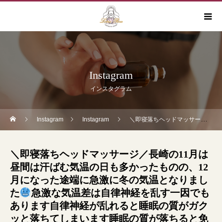
Instagram
インスタグラム
Instagram
Instagram
＼即寝落ちヘッドマッサージ／長崎の11月は昼間は汗ばむ気温の日も多かったものの、12月になった途端に急激に冬の気温となりました
＼即寝落ちヘッドマッサージ／長崎の11月は
昼間は汗ばむ気温の日も多かったものの、12
月になった途端に急激に冬の気温となりまし
た
急激な気温差は自律神経を乱す一因でも
あります
自律神経が乱れると睡眠の質がガク
ッと落ちてしまいます睡眠の質が落ちると免