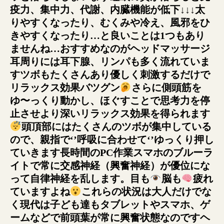
疫力、集中力、代謝、内臓機能が低下↓↓↓太
りやすくなったり、むくみや冷え、風邪をひ
きやすくなったり…と良いことは1つもあり
ませんね…おすすめなのがヘッドマッサージ
耳周りには耳下腺、リンパも多く流れていま
すツボもたくさんあり優しく刺激するだけで
リラックス効果バツグン
さらに側頭筋を
ゆ〜っくり動かし、ほぐすことで思考力を停
止させより深いリラックス効果を得られます
頭頂部にはたくさんのツボが集中している
ので、親指で‘’呼吸に合わせて‘’ゆっくり押し
ていきます長時間のPC作業スマホのブルーラ
イトで常に交感神経（興奮神経）が優位にな
って自律神経を乱します。目も
脳も
疲れ
ていますよね
‍これらの状況は大人だけでな
く現代は子ども達もタブレットやスマホ、ゲ
ームなどで前頭葉が常に興奮状態なのですヘ