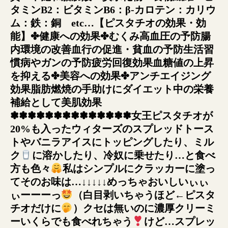
タミンB2：ビタミンB6：β-カロテン：カリウ
ム：鉄：銅 etc…【ピスタチオの効果・効
能】✤健康への効果✤むくみ高血圧の予防腸
内環境の改善血行の促進・貧血の予防生活習
慣病やガンの予防疲労回復効果血糖値の上昇
を抑える✤美容への効果✤アンチエイジング
効果脂肪燃焼の手助けにダイエット中の栄養
補給として美肌効果
✽✽✽✽✽✽✽✽✽✽✽✽✽✽女王ピスタチオが
20%も入ったウィターズのスプレッドトース
トやバニラアイスにトッピングしたり、ミル
ク
に溶かしたり、冷奴に乗せたり…と食べ
方も色々
私はシンプルにクラッカーに塗っ
てそのお味は…↓↓↓↓↓めっちゃおいしいぃぃ
ぃーーーっ
（白目剥いちゃうほど←ピスタ
チオだけに
）クセは無いのに濃厚クリーミ
ーいくらでも食べれちゃう
けど…スプレッ