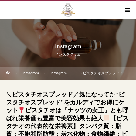
Instagram
インスタグラム
Instagram
Instagram
＼ピスタチオスプレッド／気になってた“ピスタチオスプレッド”をカルディでお得にゲット
＼ピスタチオスプレッド／気になってた“ピ
スタチオスプレッド”をカルディでお得にゲ
ット
ピスタチオは『ナッツの女王』とも呼
ばれ栄養価も豊富で美容効果も絶大
【ピス
タチオの代表的な栄養素】タンパク質：脂
質：不飽和脂肪酸：炭水化物：食物繊維：ビ