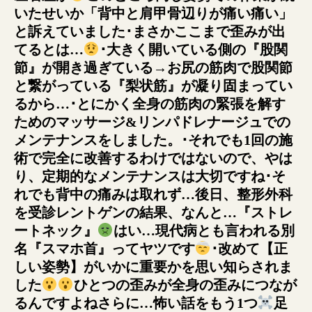
いたせいか「背中と肩甲骨辺りが痛い痛い」
と訴えていました
･まさかここまで歪みが出
てるとは…
･大きく開いている側の『股関
節』が開き過ぎている→お尻の筋肉で股関節
と繋がっている『梨状筋』が凝り固まってい
るから…･とにかく全身の筋肉の緊張を解す
ためのマッサージ&リンパドレナージュでの
メンテナンスをしました。･それでも1回の施
術で完全に改善するわけではないので、やは
り、定期的なメンテナンスは大切ですね･そ
れでも背中の痛みは取れず…後日、整形外科
を受診レントゲンの結果、なんと…『ストレ
ートネック』
はい…現代病とも言われる別
名『スマホ首』ってヤツです
･改めて【正
しい姿勢】がいかに重要かを思い知らされま
した
‍ひとつの歪みが全身の歪みにつなが
るんですよねさらに…怖い話をもう1つ
足