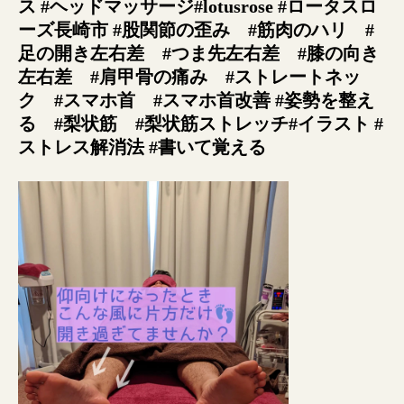
ス #ヘッドマッサージ#lotusrose #ロータスロ
ーズ長崎市 #股関節の歪み #筋肉のハリ #
足の開き左右差 #つま先左右差 #膝の向き
左右差 #肩甲骨の痛み #ストレートネッ
ク #スマホ首 #スマホ首改善 #姿勢を整え
る #梨状筋 #梨状筋ストレッチ#イラスト #
ストレス解消法 #書いて覚える