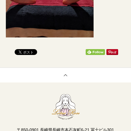
〒850-0901 長崎県長崎市本石灰町6-21 冨士ビル301