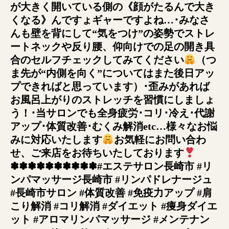
が大きく開いている側の《顔がたるんで大き
くなる》んですょギャーですよね…･みなさ
んも壁を背にして“気をつけ”の姿勢でストレ
ートネックや反り腰、仰向けでの足の開き具
合のセルフチェックしてみてください
（つ
ま先が“内側を向く”についてはまた後日アッ
プできればと思っています）･歪みがあれば
お風呂上がりのストレッチを習慣にしましょ
う！･当サロンでも全身疲労･コリ･冷え･代謝
アップ･体質改善･むくみ解消etc…様々なお悩
みに対応いたします
お気軽にお問い合わ
せ、ご来店をお待ちいたしております
✽✽✽✽✽✽✽✽✽✽#エステサロン長崎市 #リ
ンパマッサージ長崎市 #リンパドレナージュ
#長崎市サロン #体質改善 #免疫力アップ #肩
こり解消 #コリ解消 #ダイエット #痩身ダイエ
ット #アロマリンパマッサージ #メンテナン